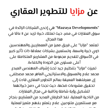
عن
مزايا
للتطوير العقاري
"
Mazaya Developments
" هي إحدى الشركات الرائدة في
سوق العقارات في مصر، حيث تمتلك خبرة تزيد عن ١١ عامًا في
هذا المجال.
تعتمد "مزايا" على فريق مميز من المعماريين والمهندسين
ذوي خبرة واسعة، وتستعين بشركات عملاقة ذات تأثير كبير
في الأسواق لتقديم مجموعة من المشاريع المتكاملة على
أعلى مستوى من الجودة والكفاءة.
تميزت "مزايا" بتنظيم جيد تحت إشراف المهندس المبدع
محمد علام والمسوق والاستراتيجي الماهر محمد مصطفى.
إن معرفتهما العميقة بعالم التطوير العقاري قادت إلى
تحقيق مشروعات ضخمة، حيث نجحا في دمج خبراتهما
لتشكيل رؤية شاملة وثاقبة في مجال العقارات.
من الناحية العملية، نفذ الطرفان العديد من المشاريع بنجاح
مع مستثمرين متنوعين. علام يتمتع بفهم متميز لعملية